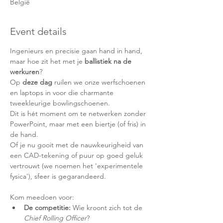
België
Event details
Ingenieurs en precisie gaan hand in hand, 
maar hoe zit het met je 
ballistiek na de 
werkuren
? 
Op 
deze dag
 ruilen we onze werfschoenen 
en laptops in voor die charmante 
tweekleurige bowlingschoenen.
Dit is hét moment om te netwerken zonder 
PowerPoint, maar met een biertje (of fris) in 
de hand. 
Of je nu gooit met de nauwkeurigheid van 
een CAD-tekening of puur op goed geluk 
vertrouwt (we noemen het 'experimentele 
fysica'), sfeer is gegarandeerd.
Kom meedoen voor:
De competitie:
 Wie kroont zich tot de 
Chief Rolling Officer
?