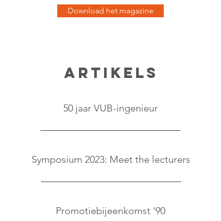
Download het magazine
 wat zich afspeelde in de ingenieurswereld tussen okto
3.
Artikels
50 jaar VUB-ingenieur
Symposium 2023: Meet the lecturers
Promotiebijeenkomst '90