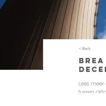
< Back
BrEA
dece
Lees meer 
tussen okt