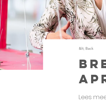
&lt; Back
Br
ap
Lees mee