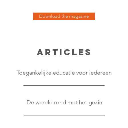
swereld tussen april en juni 2023.
Download the magazine
Articles
Toegankelijke educatie voor iedereen
De wereld rond met het gezin