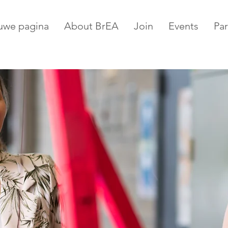
uwe pagina
About BrEA
Join
Events
Par